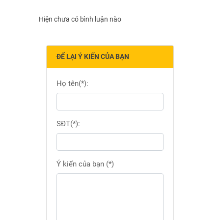
Hiện chưa có bình luận nào
ĐỂ LẠI Ý KIẾN CỦA BẠN
Họ tên(*):
SĐT(*):
Ý kiến của bạn (*)