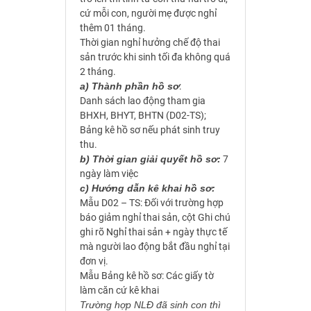
cứ mỗi con, người mẹ được nghỉ
thêm 01 tháng.
Thời gian nghỉ hưởng chế độ thai
sản trước khi sinh tối đa không quá
2 tháng.
a) Thành phần hồ sơ
:
Danh sách lao động tham gia
BHXH, BHYT, BHTN (D02-TS);
Bảng kê hồ sơ nếu phát sinh truy
thu.
b)
Thời gian giải quyết hồ sơ:
7
ngày làm việc
c) Hướng dẫn kê khai hồ sơ:
Mẫu D02 – TS: Đối với trường hợp
báo giảm nghỉ thai sản, cột Ghi chú
ghi rõ Nghỉ thai sản + ngày thực tế
mà người lao động bắt đầu nghỉ tại
đơn vị.
Mẫu Bảng kê hồ sơ: Các giấy tờ
làm căn cứ kê khai
Trường hợp NLĐ đã sinh con thì