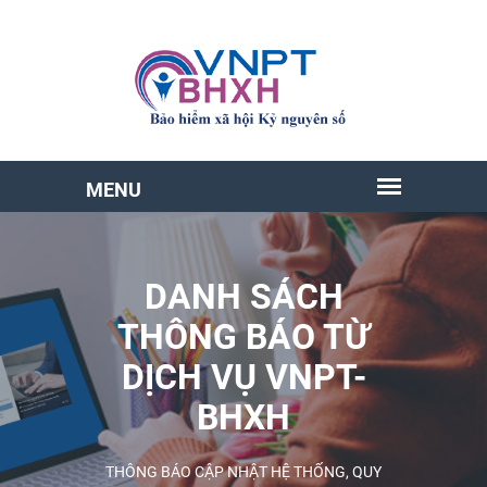
DANH SÁCH
THÔNG BÁO TỪ
DỊCH VỤ VNPT-
BHXH
THÔNG BÁO CẬP NHẬT HỆ THỐNG, QUY